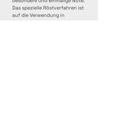
besondere und einmalige Note.
Das spezielle Röstverfahren ist
auf die Verwendung in
Kaffeevollautomaten optimiert
worden. Auch für
Kaffeevollautomaten anderer
Hersteller geeignet.
Saeco Miscela Bar empfiehlt
sich für ausnahmslos alle Arten
der Kaffeezubereitung, für
Espresso, Cappuccino usw.
Inhalt: 500 gr
EAN Code: 7610675000279