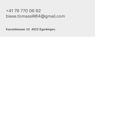
+41 79 770 06 62
biase.tomassilli64@gmail.com
Kanzelstrasse 10, 4622 Egerkingen.
Kontaktieren Sie
uns
Ihre E-Mail