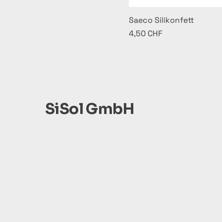
Saeco Silikonfett
Preis
4,50 CHF
SiSol GmbH